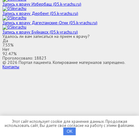
Запись к врачу Избербаш (05.k-vrachu.ru)
Запись к врачу Дербент (05.k-vrachu.ru)
Запись к врачу Дагестанские-Огни (05.k-vrachu.ru)
Запись к врачу Буйнакск (05.k-vrachu.ru)
Удалось ли вам записаться на прием к врачу?
Да
7.53%
Нет
92.47%
Проголосовало:
18823
© 2026 Портал пациента. Копирование материалов запрещено.
Контакты
Выбор региона
Адыгея
Алтай
Алтайский край
Амурская область
Архангельская область
Астраханская область
Башкортостан
Этот сайт использует cookie для хранения данных. Продолжая
Белгородская область
использовать сайт, Вы даете свое согласие на работу с этими файлами.
Брянская область
Бурятия
OK