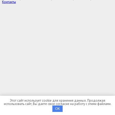
Контакты
Выбор региона
Адыгея
Алтай
Алтайский край
Амурская область
Архангельская область
Астраханская область
Башкортостан
Белгородская область
Брянская область
Бурятия
Владимирская область
Волгоградская область
Вологодская область
Воронежская область
Дагестан
Еврейская автономная область
Забайкальский край
Ивановская область
Ингушетия
Иркутская область
Этот сайт использует cookie для хранения данных. Продолжая
использовать сайт, Вы даете свое согласие на работу с этими файлами.
Кабардино-Балкария
OK
Калининградская область
Калмыкия