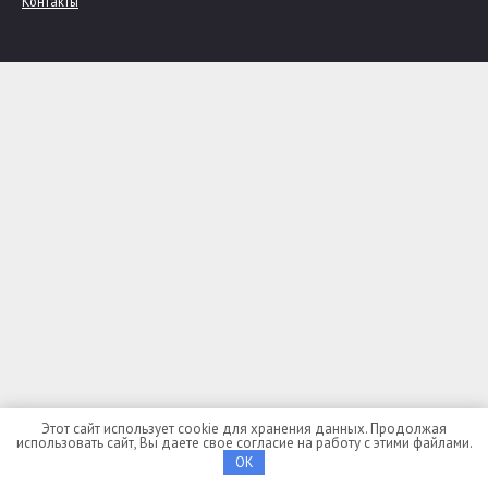
Контакты
Выбор региона
Адыгея
Алтай
Алтайский край
Амурская область
Архангельская область
Астраханская область
Башкортостан
Белгородская область
Брянская область
Бурятия
Владимирская область
Волгоградская область
Вологодская область
Воронежская область
Дагестан
Еврейская автономная область
Забайкальский край
Этот сайт использует cookie для хранения данных. Продолжая
Ивановская область
использовать сайт, Вы даете свое согласие на работу с этими файлами.
Ингушетия
OK
Иркутская область