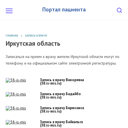
Перейти
к
Портал пациента
содержанию
ГЛАВНАЯ
»
ЗАПИСЬ К ВРАЧУ
Иркутская область
Записаться на прием к врачу жители Иркутской области могут по
телефону и на официальном сайте электронной регистратуры.
Запись к врачу Вихоревка
(38.is-mis.ru)
Запись к врачу Бадайбо
(38.is-mis.ru)
Запись к врачу Бирюсинск
(38.is-mis.ru)
Запись к врачу Байкальск
(38.is-mis.ru)