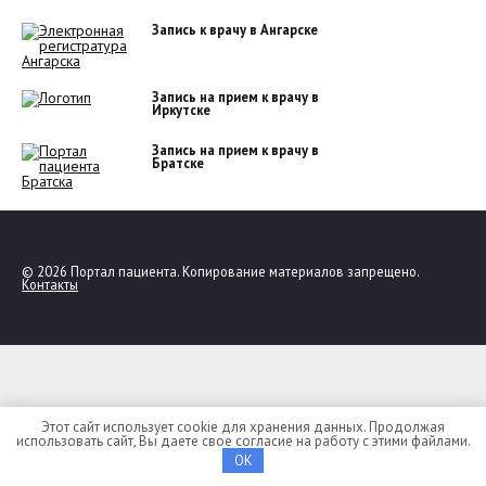
Запись к врачу в Ангарске
Запись на прием к врачу в
Иркутске
Запись на прием к врачу в
Братске
© 2026 Портал пациента. Копирование материалов запрещено.
Контакты
Выбор региона
Адыгея
Этот сайт использует cookie для хранения данных. Продолжая
Алтай
использовать сайт, Вы даете свое согласие на работу с этими файлами.
Алтайский край
Амурская область
OK
Архангельская область