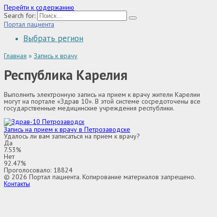
Перейти к содержанию
Search for:
Портал пациента
Выбрать регион
Главная
»
Запись к врачу
Республика Карелия
Выполнить электронную запись на прием к врачу жители Карелии
могут на портале «Здрав 10». В этой системе сосредоточены все
государственные медицинские учреждения республики.
Запись на прием к врачу в Петрозаводске
Удалось ли вам записаться на прием к врачу?
Да
7.53%
Нет
92.47%
Проголосовало:
18824
© 2026 Портал пациента. Копирование материалов запрещено.
Контакты
Выбор региона
Адыгея