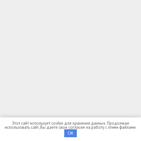
Алтайский край
Амурская область
Архангельская область
Астраханская область
Башкортостан
Белгородская область
Брянская область
Бурятия
Владимирская область
Волгоградская область
Вологодская область
Воронежская область
Дагестан
Еврейская автономная область
Забайкальский край
Ивановская область
Ингушетия
Иркутская область
Кабардино-Балкария
Калининградская область
Калмыкия
Калужская область
Камчатский край
Этот сайт использует cookie для хранения данных. Продолжая
использовать сайт, Вы даете свое согласие на работу с этими файлами.
Карачаево-Черкесия
Карелия
OK
Кемеровская область
Кировская область