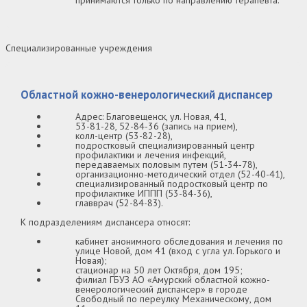
принимаются только по направлению терапевта.
Специализированные учреждения
Областной кожно-венерологический диспансер
Адрес: Благовещенск, ул. Новая, 41,
53-81-28, 52-84-36 (запись на прием),
колл-центр (53-82-28),
подростковый специализированный центр
профилактики и лечения инфекций,
передаваемых половым путем (51-34-78),
организационно-методический отдел (52-40-41),
специализированный подростковый центр по
профилактике ИППП (53-84-36),
главврач (52-84-83).
К подразделениям диспансера относят:
кабинет анонимного обследования и лечения по
улице Новой, дом 41 (вход с угла ул. Горького и
Новая);
стационар на 50 лет Октября, дом 195;
филиал ГБУЗ АО «Амурский областной кожно-
венерологический диспансер» в городе
Свободный по переулку Механическому, дом