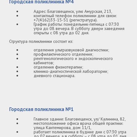
Городская поликлиника №4
Адрес: Благовещенск, улю Амурская, 213,
контактный телефон поликлиники для связи:
+7(4162)33-15-51 (регистратура).
График работы: понедельник-пятница с 07:30
утра до 08 вечера. В субботу двери заведения
открыты с 08 утра до 02 дня.
Структура поликлиники состоит из:
отделения ультразвуковой диагностики;
профилактического отделения;
рентгенологического и эндоскопического
кабинетов;
отделения физиотерапии;
клинико-диагностической лаборатории;
дневного стационара.
Городская поликлиника №1
Главное здание: Благовещенск, ул/ Калинина, 82,
местоположение офиса врача общей практики:
улица Кантемирова, дом 11/1,
работает поликлиника в будние дни с 07:30 утра
до 07 вечера, а в субботу – с 08 утра до 01 дня,