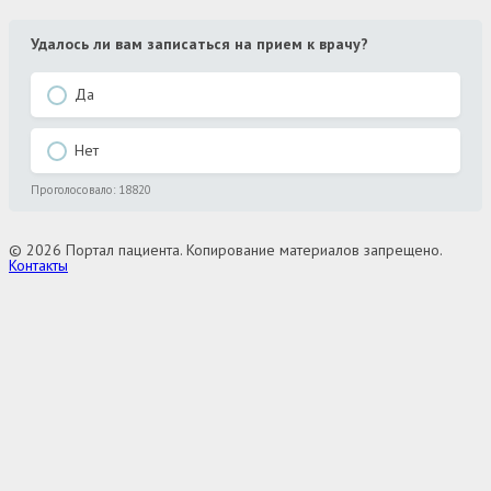
Удалось ли вам записаться на прием к врачу?
Да
Нет
Проголосовало:
18820
© 2026 Портал пациента. Копирование материалов запрещено.
Контакты
Выбор региона
Адыгея
Алтай
Алтайский край
Амурская область
Архангельская область
Астраханская область
Башкортостан
Белгородская область
Брянская область