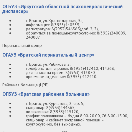
ОГБУЗ «Иркутский областной психоневрологический
диспансер»
г. Братск, ул. Краснодарская, 5а,
информация: 8(3953)440535,
регистратура: 8(3953)546365(доб. 2, 3),
обратиться за помощьюкруглосуточно: 8(3952)240009,
240007.
Перинатальный центр
ОГАУЗ «Братский перинатальный центр»
г. Братск, ул. Рябикова, 2,
телефоны для справок: 8(3953)412410, 414368,
для записи на прием: 8(3953) 413870,
приемное отделение: 8(3953) 412410.
Районная больница (ЦРБ)
ОГБУЗ «Братская районная больница»
г. Братск, ул. Курчатова, 2, стр. 5,
стационар: 8(3953)444865,
поликлиника: 8(3953)415120,
график: поликлиника – будни 8.00-20.00, Сб 8.00-15.00,
стационар и кабинет экстренной помощи –
круглосуточно, без выходных.