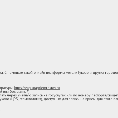
ра. С помощью такой онлайн платформы жители Гуково и других городов
тратуры:
https://zapisnapriemrostov.ru
.
й или бесплатный).
лать через учетную запись на госуслугах или по номеру паспорта/свиде
ково (ЦРБ, стоматология), доступных для записи на прием для этого п
.