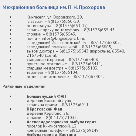
Межрайонная больница им. П. Н. Прохорова
Кингисепп, ул. Воровского, 20,
главврач – 8(81375)650-50,
регистратура – 8(81375)651-17,
запись к врачу по телефону – 8(81375)655-43,
справки – 8(81375)65543,
почта – infos@kingisepp-crb.ru,
заведующий Ивангородской ГБ – 8(81375)65802,
заведующий поликлиникой – 8(81375)65805,
вызов доктора – 8(81375)65543 (взрослые), 65540,
2167540 (дети),
стационар (справки) – 8(81375)65408,
приемное отделение – 8(81375)65411,
старшая медсестра – 8(81375)65103,
терапевт – 8(81375)65104,
родильное отделение – 8(81375)65404.
Районные отделения
Большелуцкий ФАП
деревня Большой Луцк,
запись на прием – 8(81375)6911.
Кёрстовский Фап
деревня Кёрстово, 26,
справки – 8(8-1375)21032.
Александрогоркская амбулатория
поселок Кингисеппский, 13
контактный телефон – 8(81375)69149.
Амбулатория д. Вистино