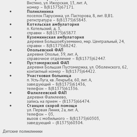
Вистино, ул. Ижорская, 13, лит. А,
номер – 8(81375)67171.
Поликлиника
поселок Парусинка, ул. Пасторова, 8, лит. В,В1.
регистратура – 8(81375)65843.
Котельская амбулатория
п. Котельский, д. 3,
справки – 8(81375)65877.
Куземкинская амбулатория
деревня БольшоеКуземкино, мкр. Центральный, 24,
справки – 8(81375)68242.
Опольевский ФАП
деревня Ополье, 39, лит. А,
справочное отделение – 8(81375)62447.
Пустомержский ФАП
деревня Большая Пустомержка, ул. Оболенского, 62,
контактный номер – 8(81375)64422.
Участковая больница
п. Усть-Луга, кв. Ленрыба, 60, лит. А,
заведующий – 8(81375)61436,
телефон – 8(81375)61336.
Фалилеевский ФАП
деревня Фалилеево,
запись на прием – (81375)66474.
Станция скорой помощи
ул. Первая Линия, 2а, лит. А,
телефон – 03,
вызов с мобильного – 8(81375)60303,
заведующий – (81375)60304.
Детские поликлиники