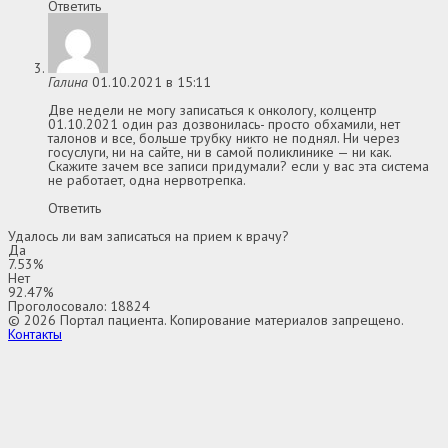
Ответить
Галина
01.10.2021 в 15:11
Две недели не могу записаться к онкологу, колцентр
01.10.2021 один раз дозвонилась- просто обхамили, нет
талонов и все, больше трубку никто не поднял. Ни через
госуслуги, ни на сайте, ни в самой поликлинике — ни как.
Скажите зачем все записи придумали? если у вас эта система
не работает, одна нервотрепка.
Ответить
Удалось ли вам записаться на прием к врачу?
Да
7.53%
Нет
92.47%
Проголосовало:
18824
© 2026 Портал пациента. Копирование материалов запрещено.
Контакты
Выбор региона
Адыгея
Алтай
Алтайский край
Амурская область