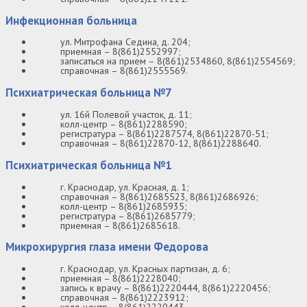
Инфекционная больница
ул. Митрофана Седина, д. 204;
приемная – 8(861)2552997;
записаться на прием – 8(861)2534860, 8(861)2554569;
справочная – 8(861)2555569.
Психиатрическая больница №7
ул. 16й Полевой участок, д. 11;
колл-центр – 8(861)2288590;
регистратура – 8(861)2287574, 8(861)22870-51;
справочная – 8(861)22870-12, 8(861)2288640.
Психиатрическая больница №1
г. Краснодар, ул. Красная, д. 1;
справочная – 8(861)2685523, 8(861)2686926;
колл-центр – 8(861)2685935;
регистратура – 8(861)2685779;
приемная – 8(861)2685618.
Микрохирургия глаза имени Федорова
г. Краснодар, ул. Красных партизан, д. 6;
приемная – 8(861)2228040;
запись к врачу – 8(861)2220444, 8(861)2220456;
справочная – 8(861)2223912;