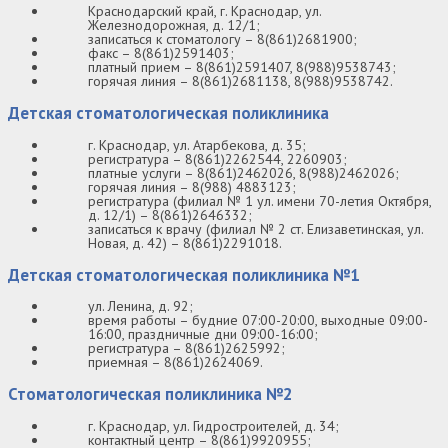
Краснодарский край, г. Краснодар, ул.
Железнодорожная, д. 12/1;
записаться к стоматологу – 8(861)2681900;
факс – 8(861)2591403;
платный прием – 8(861)2591407, 8(988)9538743;
горячая линия – 8(861)2681138, 8(988)9538742.
Детская стоматологическая поликлиника
г. Краснодар, ул. Атарбекова, д. 35;
регистратура – 8(861)2262544, 2260903;
платные услуги – 8(861)2462026, 8(988)2462026;
горячая линия – 8(988) 4883123;
регистратура (филиал № 1 ул. имени 70-летия Октября,
д. 12/1) – 8(861)2646332;
записаться к врачу (филиал № 2 ст. Елизаветинская, ул.
Новая, д. 42) – 8(861)2291018.
Детская стоматологическая поликлиника №1
ул. Ленина, д. 92;
время работы – будние 07:00-20:00, выходные 09:00-
16:00, праздничные дни 09:00-16:00;
регистратура – 8(861)2625992;
приемная – 8(861)2624069.
Стоматологическая поликлиника №2
г. Краснодар, ул. Гидростроителей, д. 34;
контактный центр – 8(861)9920955;