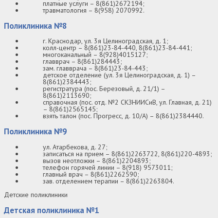
платные услуги – 8(861)2672194;
травматология – 8(958) 2070992.
Поликлиника №8
г. Краснодар, ул. 3я Целиноградская, д. 1;
колл-центр – 8(861)23-84-440, 8(861)23-84-441;
многоканальный – 8(928)4015127;
главврач – 8(861)284443;
зам. главврача – 8(861)23-84-443;
детское отделение (ул. 3я Целиноградская, д. 1) –
8(861)2384443;
регистратура (пос. Березовый, д. 21/1) –
8(861)2113690;
справочная (пос. отд. №2 СКЗНИИСиВ, ул. Главная, д. 21)
– 8(861)2565145;
взять талон (пос. Прогресс, д. 10/А) – 8(861)2384440.
Поликлиника №9
ул. Атарбекова, д. 27;
записаться на прием – 8(861)2263722, 8(861)220-4893;
вызов неотложки – 8(861)2204893;
телефон горячей линии – 8(918) 9573011;
главный врач – 8(861)2262590;
зав. отделением терапии – 8(861)2263804.
Детские поликлиники
Детская поликлиника №1