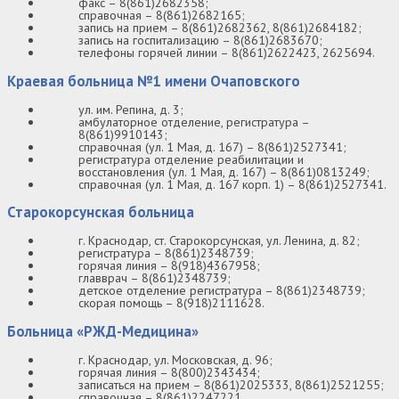
факс – 8(861)2682358;
справочная – 8(861)2682165;
запись на прием – 8(861)2682362, 8(861)2684182;
запись на госпитализацию – 8(861)2683670;
телефоны горячей линии – 8(861)2622423, 2625694.
Краевая больница №1 имени Очаповского
ул. им. Репина, д. 3;
амбулаторное отделение, регистратура –
8(861)9910143;
справочная (ул. 1 Мая, д. 167) – 8(861)2527341;
регистратура отделение реабилитации и
восстановления (ул. 1 Мая, д. 167) – 8(861)0813249;
справочная (ул. 1 Мая, д. 167 корп. 1) – 8(861)2527341.
Старокорсунская больница
г. Краснодар, ст. Старокорсунская, ул. Ленина, д. 82;
регистратура – 8(861)2348739;
горячая линия – 8(918)4367958;
главврач – 8(861)2348739;
детское отделение регистратура – 8(861)2348739;
скорая помощь – 8(918)2111628.
Больница «РЖД-Медицина»
г. Краснодар, ул. Московская, д. 96;
горячая линия – 8(800)2343434;
записаться на прием – 8(861)2025333, 8(861)2521255;
справочная – 8(861)2247221.