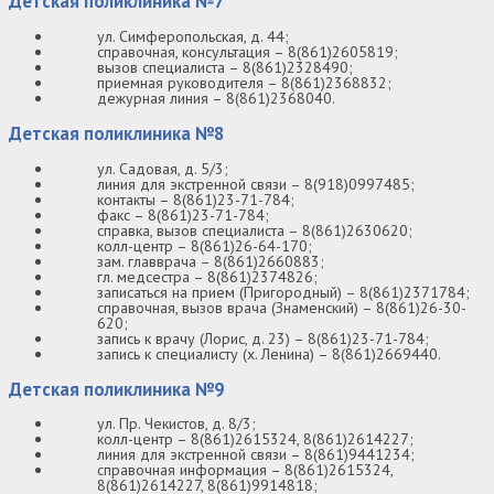
Детская поликлиника №7
ул. Симферопольская, д. 44;
справочная, консультация – 8(861)2605819;
вызов специалиста – 8(861)2328490;
приемная руководителя – 8(861)2368832;
дежурная линия – 8(861)2368040.
Детская поликлиника №8
ул. Садовая, д. 5/3;
линия для экстренной связи – 8(918)0997485;
контакты – 8(861)23-71-784;
факс – 8(861)23-71-784;
справка, вызов специалиста – 8(861)2630620;
колл-центр – 8(861)26-64-170;
зам. главврача – 8(861)2660883;
гл. медсестра – 8(861)2374826;
записаться на прием (Пригородный) – 8(861)2371784;
справочная, вызов врача (Знаменский) – 8(861)26-30-
620;
запись к врачу (Лорис, д. 23) – 8(861)23-71-784;
запись к специалисту (х. Ленина) – 8(861)2669440.
Детская поликлиника №9
ул. Пр. Чекистов, д. 8/3;
колл-центр – 8(861)2615324, 8(861)2614227;
линия для экстренной связи – 8(861)9441234;
справочная информация – 8(861)2615324,
8(861)2614227, 8(861)9914818;