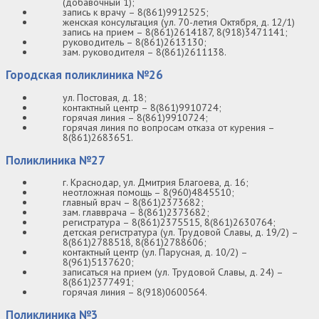
(добавочный 1);
запись к врачу – 8(861)9912525;
женская консультация (ул. 70-летия Октября, д. 12/1)
запись на прием – 8(861)2614187, 8(918)3471141;
руководитель – 8(861)2613130;
зам. руководителя – 8(861)2611138.
Городская поликлиника №26
ул. Постовая, д. 18;
контактный центр – 8(861)9910724;
горячая линия – 8(861)9910724;
горячая линия по вопросам отказа от курения –
8(861)2683651.
Поликлиника №27
г. Краснодар, ул. Дмитрия Благоева, д. 16;
неотложная помощь – 8(960)4845510;
главный врач – 8(861)2373682;
зам. главврача – 8(861)2373682;
регистратура – 8(861)2375515, 8(861)2630764;
детская регистратура (ул. Трудовой Славы, д. 19/2) –
8(861)2788518, 8(861)2788606;
контактный центр (ул. Парусная, д. 10/2) –
8(961)5137620;
записаться на прием (ул. Трудовой Славы, д. 24) –
8(861)2377491;
горячая линия – 8(918)0600564.
Поликлиника №3