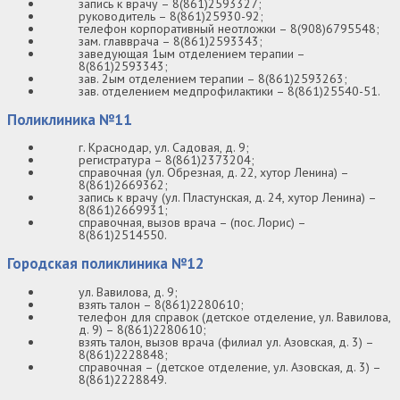
запись к врачу – 8(861)2593327;
руководитель – 8(861)25930-92;
телефон корпоративный неотложки – 8(908)6795548;
зам. главврача – 8(861)2593343;
заведующая 1ым отделением терапии –
8(861)2593343;
зав. 2ым отделением терапии – 8(861)2593263;
зав. отделением медпрофилактики – 8(861)25540-51.
Поликлиника №11
г. Краснодар, ул. Садовая, д. 9;
регистратура – 8(861)2373204;
справочная (ул. Обрезная, д. 22, хутор Ленина) –
8(861)2669362;
запись к врачу (ул. Пластунская, д. 24, хутор Ленина) –
8(861)2669931;
справочная, вызов врача – (пос. Лорис) –
8(861)2514550.
Городская поликлиника №12
ул. Вавилова, д. 9;
взять талон – 8(861)2280610;
телефон для справок (детское отделение, ул. Вавилова,
д. 9) – 8(861)2280610;
взять талон, вызов врача (филиал ул. Азовская, д. 3) –
8(861)2228848;
справочная – (детское отделение, ул. Азовская, д. 3) –
8(861)2228849.