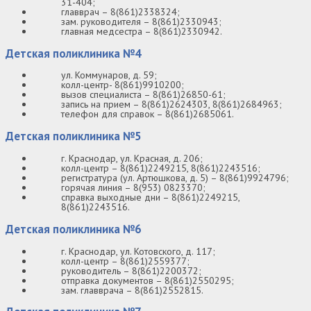
31-404;
главврач – 8(861)2338324;
зам. руководителя – 8(861)2330943;
главная медсестра – 8(861)2330942.
Детская поликлиника №4
ул. Коммунаров, д. 59;
колл-центр- 8(861)9910200;
вызов специалиста – 8(861)26850-61;
запись на прием – 8(861)2624303, 8(861)2684963;
телефон для справок – 8(861)2685061.
Детская поликлиника №5
г. Краснодар, ул. Красная, д. 206;
колл-центр – 8(861)2249215, 8(861)2243516;
регистратура (ул. Артюшкова, д. 5) – 8(861)9924796;
горячая линия – 8(953) 0823370;
справка выходные дни – 8(861)2249215,
8(861)2243516.
Детская поликлиника №6
г. Краснодар, ул. Котовского, д. 117;
колл-центр – 8(861)2559377;
руководитель – 8(861)2200372;
отправка документов – 8(861)2550295;
зам. главврача – 8(861)2552815.