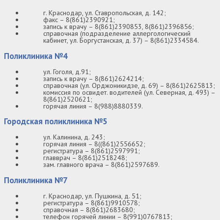
г. Краснодар, ул. Ставропольская, д. 142;
факс – 8(861)2390921;
запись к врачу – 8(861)2390853, 8(861)2396856;
справочная (подразделение аллергологический
кабинет, ул. Боргустанская, д. 37) – 8(861)2334584.
Поликлиника №4
ул. Гоголя, д.91;
запись к врачу – 8(861)2624214;
справочная (ул. Орджоникидзе, д. 69) – 8(861)2625813;
комиссия по освидет. водителей (ул. Северная, д. 493) –
8(861)2520621;
горячая линия – 8(988)8880339.
Городская поликлиника №5
ул. Калинина, д. 243;
горячая линия – 8((861)2556652;
регистратура – 8(861)2597991;
главврач – 8(861)2518248;
зам. главного врача – 8(861)2597689.
Поликлиника №7
г. Краснодар, ул. Пушкина, д. 51;
регистратура – 8(861)9910578;
справочная – 8(861)2683680;
телефон горячей линии – 8(991)0767813;