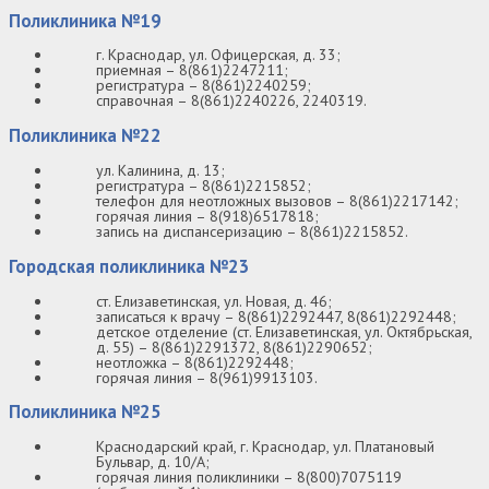
Поликлиника №19
г. Краснодар, ул. Офицерская, д. 33;
приемная – 8(861)2247211;
регистратура – 8(861)2240259;
справочная – 8(861)2240226, 2240319.
Поликлиника №22
ул. Калинина, д. 13;
регистратура – 8(861)2215852;
телефон для неотложных вызовов – 8(861)2217142;
горячая линия – 8(918)6517818;
запись на диспансеризацию – 8(861)2215852.
Городская поликлиника №23
ст. Елизаветинская, ул. Новая, д. 46;
записаться к врачу – 8(861)2292447, 8(861)2292448;
детское отделение (ст. Елизаветинская, ул. Октябрьская,
д. 55) – 8(861)2291372, 8(861)2290652;
неотложка – 8(861)2292448;
горячая линия – 8(961)9913103.
Поликлиника №25
Краснодарский край, г. Краснодар, ул. Платановый
Бульвар, д. 10/А;
горячая линия поликлиники – 8(800)7075119