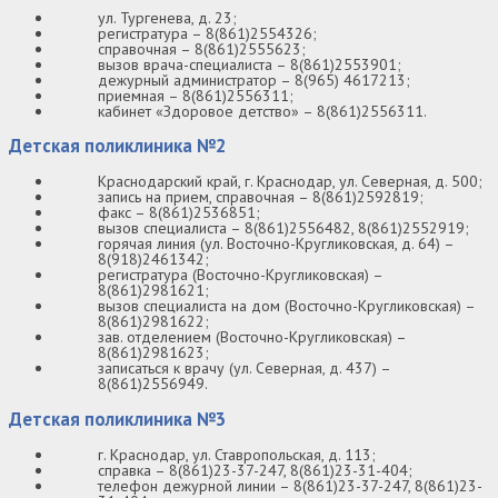
ул. Тургенева, д. 23;
регистратура – 8(861)2554326;
справочная – 8(861)2555623;
вызов врача-специалиста – 8(861)2553901;
дежурный администратор – 8(965) 4617213;
приемная – 8(861)2556311;
кабинет «Здоровое детство» – 8(861)2556311.
Детская поликлиника №2
Краснодарский край, г. Краснодар, ул. Северная, д. 500;
запись на прием, справочная – 8(861)2592819;
факс – 8(861)2536851;
вызов специалиста – 8(861)2556482, 8(861)2552919;
горячая линия (ул. Восточно-Кругликовская, д. 64) –
8(918)2461342;
регистратура (Восточно-Кругликовская) –
8(861)2981621;
вызов специалиста на дом (Восточно-Кругликовская) –
8(861)2981622;
зав. отделением (Восточно-Кругликовская) –
8(861)2981623;
записаться к врачу (ул. Северная, д. 437) –
8(861)2556949.
Детская поликлиника №3
г. Краснодар, ул. Ставропольская, д. 113;
справка – 8(861)23-37-247, 8(861)23-31-404;
телефон дежурной линии – 8(861)23-37-247, 8(861)23-