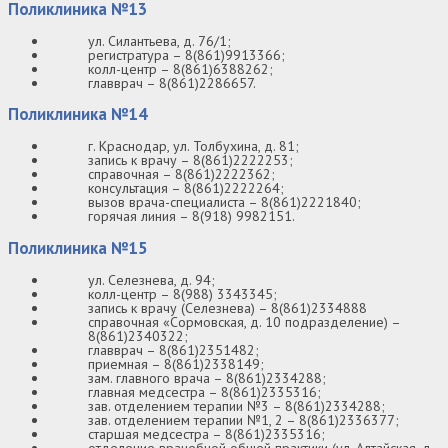
Поликлиника №13
ул. Силантьева, д. 76/1;
регистратура – 8(861)9913366;
колл-центр – 8(861)6388262;
главврач – 8(861)2286657.
Поликлиника №14
г. Краснодар, ул. Толбухина, д. 81;
запись к врачу – 8(861)2222253;
справочная – 8(861)2222362;
консультация – 8(861)2222264;
вызов врача-специалиста – 8(861)2221840;
горячая линия – 8(918) 9982151.
Поликлиника №15
ул. Селезнева, д. 94;
колл-центр – 8(988) 3343345;
запись к врачу (Селезнева) – 8(861)2334888
справочная «Сормовская, д. 10 подразделение) –
8(861)2340322;
главврач – 8(861)2351482;
приемная – 8(861)2338149;
зам. главного врача – 8(861)2334288;
главная медсестра – 8(861)2335316;
зав. отделением терапии №3 – 8(861)2334288;
зав. отделением терапии №1, 2 – 8(861)2336377;
старшая медсестра – 8(861)2335316;
отделение врачебной общей практики (ул. Алтайская, д.