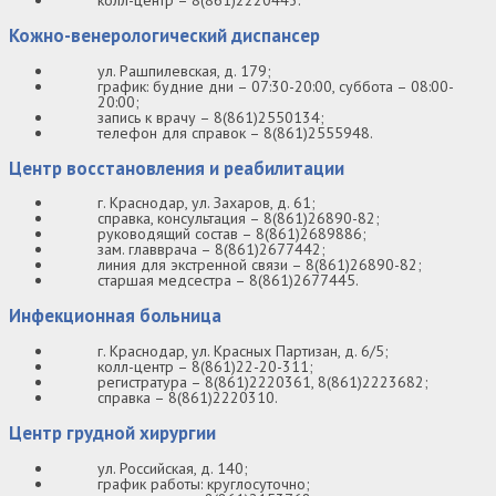
колл-центр – 8(861)2220443.
Кожно-венерологический диспансер
ул. Рашпилевская, д. 179;
график: будние дни – 07:30-20:00, суббота – 08:00-
20:00;
запись к врачу – 8(861)2550134;
телефон для справок – 8(861)2555948.
Центр восстановления и реабилитации
г. Краснодар, ул. Захаров, д. 61;
справка, консультация – 8(861)26890-82;
руководящий состав – 8(861)2689886;
зам. главврача – 8(861)2677442;
линия для экстренной связи – 8(861)26890-82;
старшая медсестра – 8(861)2677445.
Инфекционная больница
г. Краснодар, ул. Красных Партизан, д. 6/5;
колл-центр – 8(861)22-20-311;
регистратура – 8(861)2220361, 8(861)2223682;
справка – 8(861)2220310.
Центр грудной хирургии
ул. Российская, д. 140;
график работы: круглосуточно;