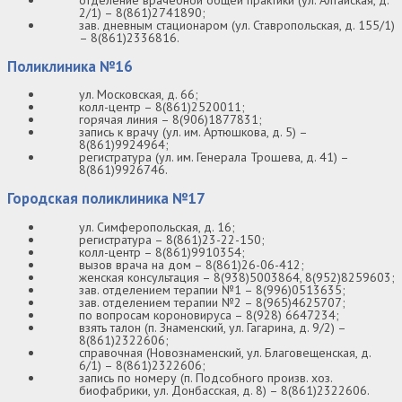
2/1) – 8(861)2741890;
зав. дневным стационаром (ул. Ставропольская, д. 155/1)
– 8(861)2336816.
Поликлиника №16
ул. Московская, д. 66;
колл-центр – 8(861)2520011;
горячая линия – 8(906)1877831;
запись к врачу (ул. им. Артюшкова, д. 5) –
8(861)9924964;
регистратура (ул. им. Генерала Трошева, д. 41) –
8(861)9926746.
Городская поликлиника №17
ул. Симферопольская, д. 16;
регистратура – 8(861)23-22-150;
колл-центр – 8(861)9910354;
вызов врача на дом – 8(861)26-06-412;
женская консультация – 8(938)5003864, 8(952)8259603;
зав. отделением терапии №1 – 8(996)0513635;
зав. отделением терапии №2 – 8(965)4625707;
по вопросам короновируса – 8(928) 6647234;
взять талон (п. Знаменский, ул. Гагарина, д. 9/2) –
8(861)2322606;
справочная (Новознаменский, ул. Благовещенская, д.
6/1) – 8(861)2322606;
запись по номеру (п. Подсобного произв. хоз.
биофабрики, ул. Донбасская, д. 8) – 8(861)2322606.