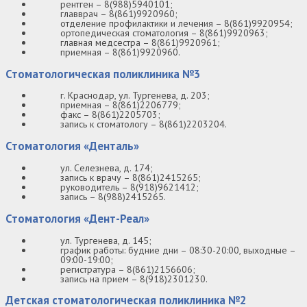
рентген – 8(988)5940101;
главврач – 8(861)9920960;
отделение профилактики и лечения – 8(861)9920954;
ортопедическая стоматология – 8(861)9920963;
главная медсестра – 8(861)9920961;
приемная – 8(861)9920960.
Стоматологическая поликлиника №3
г. Краснодар, ул. Тургенева, д. 203;
приемная – 8(861)2206779;
факс – 8(861)2205703;
запись к стоматологу – 8(861)2203204.
Стоматология «Денталь»
ул. Селезнева, д. 174;
запись к врачу – 8(861)2415265;
руководитель – 8(918)9621412;
запись – 8(988)2415265.
Стоматология «Дент-Реал»
ул. Тургенева, д. 145;
график работы: будние дни – 08:30-20:00, выходные –
09:00-19:00;
регистратура – 8(861)2156606;
запись на прием – 8(918)2301230.
Детская стоматологическая поликлиника №2