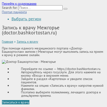
Перейти к содержанию
Search for:
Портал пациента
Выбрать регион
Запись к врачу Межгорье
(doctor.bashkortostan.ru)
Главная
»
Запись к врачу
При помощи единого медицинского портала «Доктор-
Башкортостан» жители г.Межгорье могут выполнить запись на прием
к врачу в режиме онлайн.
Перейдите по ссылке —
https://doctor.bashkortostan.ru
.
Авторизуйтесь через госуслуги. Для этого нажмите на
кнопку «Вход» в верхнем меню.
Зайдите в раздел «Картотека» и увидите список
пациентов.
Нажмите на опцию «Записать к врачу» напротив нужной
фамилии.
Поэтапно выберите поликлинику, лечащего доктора и
день/время приема.
Записаться к врачу