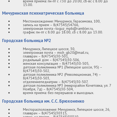
время приема: пн-пт с 7.30 до 20.00, сб-вс с 8.00 до
15.00.
Мичуринская психиатрическая больница
Местонахождение: Мичуринск, Герасимова, 100,
запись на прием – 8(47545)54766,
электронная почта–toguz_mpb@rambler.ru,
график: пн-пт с 8.00 до 18.00, сб с 8.00 до 13.00.
Городская больница №2
Мичуринск, Липецкое шоссе, 30,
электронная почта – mich_gb20@mail.ru,
главврач – 8(47545)30-501,
родильный дом – 8(47545)30-506,
женская консультация – 8(47545)30-505,
детская поликлиника №1 (Липецкое шоссе, 95) –
8(47545)30-502,
детская поликлиника №2 (Революционная, 74) –
8(47545)30-503,
отделениепедиатрии – 8(47545)30-507,
детская поликлиника №3 (микрорайон Кочетовка, ул. 7
Ноября, 7д) – 8(47545)30-504,
время приема: без перерывов и выходных.
Городская больница им. С.С. Брюхоненко
Месторасположение: Мичуринск, Липецкое шоссе, 26,
главврач – 8(47545)30315,
запись на прием – 8(47545)30310,