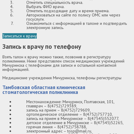
Отметить специальность врача.
Выбрать ФИО врача.
Отметить подходящие дату и время приема.
Авторизоваться на сайте по полису ОМС или через
госуслуги.
Ознакомиться с информацией в талоне и подтвердить
электронную запись.
Записаться к врачу
Запись к врачу по телефону
Взять талон к врачу можно также, позвонив в регистратуру
поликлиники. Ниже представлен список медицинских учреждений
Мичуринска с телефонами для записи и остальной контактной
информацией.
Медицинские учреждения Мичуринска, телефоны регистратуры
Тамбовская областная клиническая
стоматологическая поликлиника
Местонахождение: Мичуринск, Полтавская, 101,
главврач – 8(4752)729389,
запись на прием – 8(4752)729609,
ортопедическое отделение – 8(4752)757710,
запись на прием в Мичуринске – 8(47545)552077,
детское отделение в Мичуринске – 8(47545)52265,
горячая линия – 8(4752)758788,
электронный адрес – tosp@mail.ru,