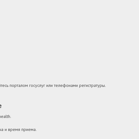
йтесь порталом госуслуг или телефонами регистратуры.
е
health
.
ча и время приема.