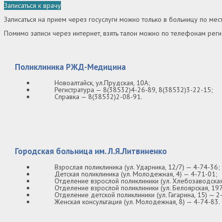
Записаться к врачу
Записаться на прием через госуслуги можно только в больницу по месту
Помимо записи через интернет, взять талон можно по телефонам реги
Поликлиника РЖД-Медицина
Новоалтайск, ул.Прудская, 10А;
Регистратура — 8(38532)4-26-89, 8(38532)3-22-15;
Справка — 8(38532)2-08-91.
Городская больница им. Л.Я.Литвиненко
Взрослая поликлиника (ул. Ударника, 12/7) — 4-74-36;
Детская поликлиника (ул. Молодежная, 4) — 4-71-01;
Отделение взрослой поликлиники (ул. Хлебозаводская,
Отделение взрослой поликлиники (ул. Белоярская, 197
Отделение детской поликлиники (ул. Гагарина, 15) — 2
Женская консультация (ул. Молодежная, 8) — 4-74-83.