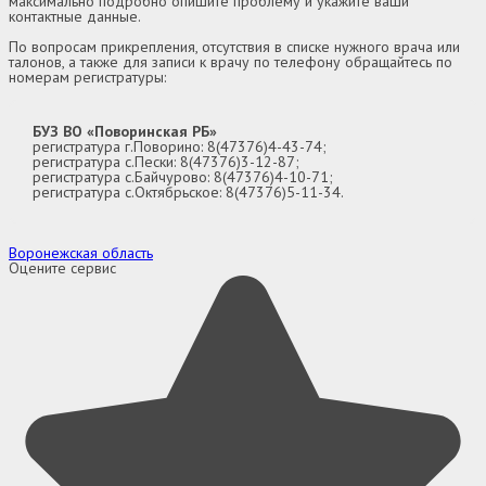
максимально подробно опишите проблему и укажите ваши
контактные данные.
По вопросам прикрепления, отсутствия в списке нужного врача или
талонов, а также для записи к врачу по телефону обращайтесь по
номерам регистратуры:
БУЗ ВО «Поворинская РБ»
регистратура г.Поворино: 8(47376)4-43-74;
регистратура с.Пески: 8(47376)3-12-87;
регистратура с.Байчурово: 8(47376)4-10-71;
регистратура с.Октябрьское: 8(47376)5-11-34.
Воронежская область
Оцените сервис