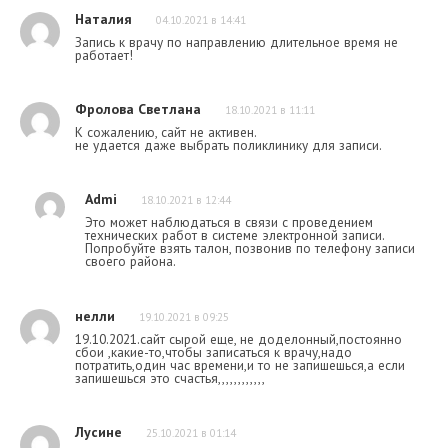
Наталия
04.10.2021 в 14:41
Запись к врачу по направлению длительное время не
работает!
Фролова Светлана
18.10.2021 в 11:11
К сожалению, сайт не активен.
не удается даже выбрать поликлинику для записи.
Admi
18.10.2021 в 12:44
Это может наблюдаться в связи с проведением
технических работ в системе электронной записи.
Попробуйте взять талон, позвонив по телефону записи
своего района.
нелли
19.10.2021 в 09:25
19.10.2021.сайт сырой еще, не доделонный,постоянно
сбои ,какие-то,чтобы записаться к врачу,надо
потратить,один час времени,и то не запишешься,а если
запишешься это счастья,,,,,,,,,,,,
Лусине
25.10.2021 в 01:14