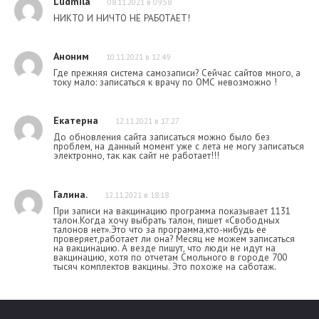
Ludmila
08.11.2021 в 09:58
НИКТО И НИЧТО НЕ РАБОТАЕТ!
Аноним
10.11.2021 в 12:49
Где прежняя система самозаписи? Сейчас сайтов много, а
току мало: записаться к врачу по ОМС невозможно !
Екатерна
12.11.2021 в 17:27
До обновления сайта записаться можно было без
проблем, на данный момент уже с лета не могу записаться
электронно, так как сайт не работает!!!
Галина.
12.11.2021 в 18:18
При записи на вакцинацию программа показывает 1131
талон.Когда хочу выбрать талон, пишет «Свободных
талонов нет».Это что за программа,кто-нибудь ее
проверяет,работает ли она? Месяц не можем записаться
на вакцинацию. А везде пишут, что люди не идут на
вакцинацию, хотя по отчетам Смольного в городе 700
тысяч комплектов вакцины. Это похоже на саботаж.