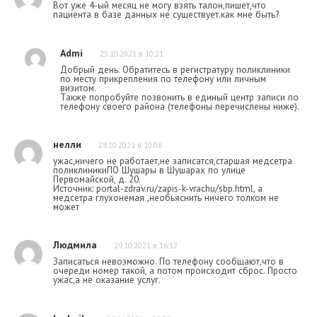
Вот уже 4-ый месяц не могу взять талон,пишет,что
пациента в базе данных не существует.как мне быть?
Admi
25.10.2021 в 10:21
Добрый день. Обратитесь в регистратуру поликлиники
по месту прикрепления по телефону или личным
визитом.
Также попробуйте позвонить в единый центр записи по
телефону своего района (телефоны перечислены ниже).
нелли
28.10.2021 в 10:08
ужас,ничего не работает,не записатся,старшая медсетра
поликлиникиПО Шушары в Шушарах по улице
Первомайской, д. 20.
Источник: portal-zdrav.ru/zapis-k-vrachu/sbp.html, а
медсетра глухонемая ,необьяснить ничего толком не
может
Людмила
29.10.2021 в 16:12
Записаться невозможно. По телефону сообщают,что в
очереди номер такой, а потом происходит сброс. Просто
ужас,а не оказание услуг.