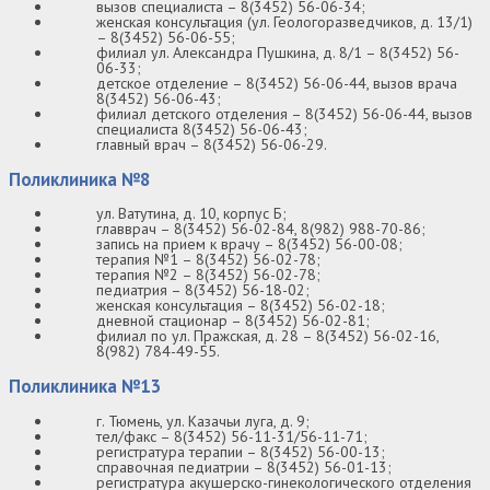
вызов специалиста – 8(3452) 56-06-34;
женская консультация (ул. Геологоразведчиков, д. 13/1)
– 8(3452) 56-06-55;
филиал ул. Александра Пушкина, д. 8/1 – 8(3452) 56-
06-33;
детское отделение – 8(3452) 56-06-44, вызов врача
8(3452) 56-06-43;
филиал детского отделения – 8(3452) 56-06-44, вызов
специалиста 8(3452) 56-06-43;
главный врач – 8(3452) 56-06-29.
Поликлиника №8
ул. Ватутина, д. 10, корпус Б;
главврач – 8(3452) 56-02-84, 8(982) 988-70-86;
запись на прием к врачу – 8(3452) 56-00-08;
терапия №1 – 8(3452) 56-02-78;
терапия №2 – 8(3452) 56-02-78;
педиатрия – 8(3452) 56-18-02;
женская консультация – 8(3452) 56-02-18;
дневной стационар – 8(3452) 56-02-81;
филиал по ул. Пражская, д. 28 – 8(3452) 56-02-16,
8(982) 784-49-55.
Поликлиника №13
г. Тюмень, ул. Казачьи луга, д. 9;
тел/факс – 8(3452) 56-11-31/56-11-71;
регистратура терапии – 8(3452) 56-00-13;
справочная педиатрии – 8(3452) 56-01-13;
регистратура акушерско-гинекологического отделения