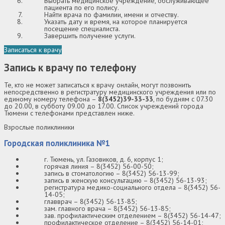
Выбрать медицинское учреждение, обслуживающее
пациента по его полису.
Найти врача по фамилии, имени и отчеству.
Указать дату и время, на которое планируется
посещение специалиста.
Завершить получение услуги.
Записаться к врачу
Запись к врачу по телефону
Те, кто не может записаться к врачу онлайн, могут позвонить
непосредственно в регистратуру медицинского учреждения или по
единому номеру телефона –
8(3452)39-33-33
, по будням с 07.30
до 20.00, в субботу 09.00 до 17.00. Список учреждений города
Тюмени с телефонами представлен ниже.
Взрослые поликлиники
Городская поликлиника №1
г. Тюмень, ул. Газовиков, д. 6, корпус 1;
горячая линия – 8(3452) 56-00-50;
запись в стоматологию – 8(3452) 56-13-99;
запись в женскую консультацию – 8(3452) 56-13-93;
регистратура медико-социального отдела – 8(3452) 56-
14-05;
главврач – 8(3452) 56-13-85;
зам. главного врача – 8(3452) 56-13-85;
зав. профилактическим отделением – 8(3452) 56-14-47;
профилактическое отделение – 8(3452) 56-14-01;