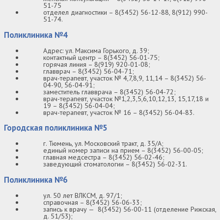
51-75
отделел диагностики – 8(3452) 56-12-88, 8(912) 990-
51-74.
Поликлиника №4
Адрес: ул. Максима Горького, д. 39;
контактный центр – 8(3452) 56-01-75;
горячая линия – 8(919) 920-01-08;
главврач – 8(3452) 56-04-71;
врач-терапевт, участок № 4,7,8,9, 11,14 – 8(3452) 56-
04-90, 56-04-91;
заместитель главврача – 8(3452) 56-04-72;
врач-терапевт, участок №1,2,3,5,6,10,12,13, 15,17,18 и
19 – 8(3452) 56-04-04;
врач-терапевт, участок № 16 – 8(3452) 56-04-83.
Городская поликлиника №5
г. Тюмень, ул. Московский тракт, д. 35/А;
единый номер записи на прием – 8(3452) 56-00-05;
главная медсестра – 8(3452) 56-02-46;
заведующий стоматологии – 8(3452) 56-02-31.
Поликлиника №6
ул. 50 лет ВЛКСМ, д. 97/1;
справочная – 8(3452) 56-06-33;
запись к врачу — 8(3452) 56-00-11 (отделение Рижская,
д. 51/53);