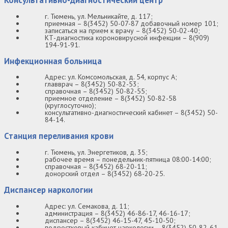
г. Тюмень, ул. Мельникайте, д. 117;
приемная – 8(3452) 50-07-87 добавочный номер 101;
записаться на прием к врачу – 8(3452) 50-02-40;
КТ-диагностика короновирусной инфекции – 8(909)
194-91-91.
Инфекционная больница
Адрес: ул. Комсомольская, д. 54, корпус А;
главврач – 8(3452) 50-82-53;
справочная – 8(3452) 50-82-55;
приемное отделение – 8(3452) 50-82-58
(круглосуточно);
консультативно-диагностический кабинет – 8(3452) 50-
84-14.
Станция переливания крови
г. Тюмень, ул. Энергетиков, д. 35;
рабочее время – понедельник-пятница 08:00-14:00;
справочная – 8(3452) 68-20-11;
донорский отдел – 8(3452) 68-20-25.
Диспансер наркологии
Адрес: ул. Семакова, д. 11;
администрация – 8(3452) 46-86-17, 46-16-17;
диспансер – 8(3452) 46-15-47, 45-10-50;
подростковый кабинет наркологии – 8(3452) 50-82-61,