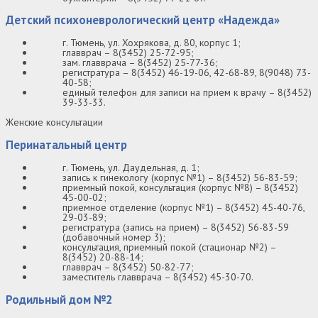
Детский психоневрологический центр «Надежда»
г. Тюмень, ул. Хохрякова, д. 80, корпус 1;
главврач – 8(3452) 25-72-95;
зам. главврача – 8(3452) 25-77-36;
регистратура – 8(3452) 46-19-06, 42-68-89, 8(9048) 73-
40-58;
единый телефон для записи на прием к врачу – 8(3452)
39-33-33.
Женские консультации
Перинатальный центр
г. Тюмень, ул. Даудельная, д. 1;
запись к гинекологу (корпус №1) – 8(3452) 56-83-59;
приемный покой, консультация (корпус №8) – 8(3452)
45-00-02;
приемное отделение (корпус №1) – 8(3452) 45-40-76,
29-03-89;
регистратура (запись на прием) – 8(3452) 56-83-59
(добавочный номер 3);
консультация, приемный покой (стационар №2) –
8(3452) 20-88-14;
главврач – 8(3452) 50-82-77;
заместитель главврача – 8(3452) 45-30-70.
Родильный дом №2