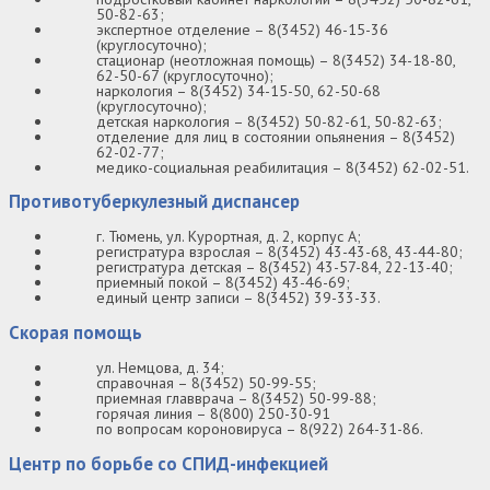
50-82-63;
экспертное отделение – 8(3452) 46-15-36
(круглосуточно);
стационар (неотложная помощь) – 8(3452) 34-18-80,
62-50-67 (круглосуточно);
наркология – 8(3452) 34-15-50, 62-50-68
(круглосуточно);
детская наркология – 8(3452) 50-82-61, 50-82-63;
отделение для лиц в состоянии опьянения – 8(3452)
62-02-77;
медико-социальная реабилитация – 8(3452) 62-02-51.
Противотуберкулезный диспансер
г. Тюмень, ул. Курортная, д. 2, корпус А;
регистратура взрослая – 8(3452) 43-43-68, 43-44-80;
регистратура детская – 8(3452) 43-57-84, 22-13-40;
приемный покой – 8(3452) 43-46-69;
единый центр записи – 8(3452) 39-33-33.
Скорая помощь
ул. Немцова, д. 34;
справочная – 8(3452) 50-99-55;
приемная главврача – 8(3452) 50-99-88;
горячая линия – 8(800) 250-30-91
по вопросам короновируса – 8(922) 264-31-86.
Центр по борьбе со СПИД-инфекцией