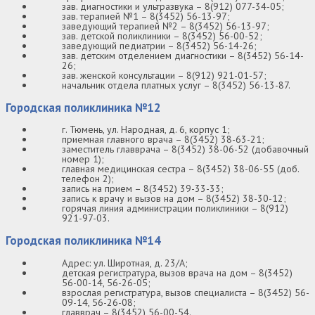
зав. диагностики и ультразвука – 8(912) 077-34-05;
зав. терапией №1 – 8(3452) 56-13-97;
заведующий терапией №2 – 8(3452) 56-13-97;
зав. детской поликлиники – 8(3452) 56-00-52;
заведующий педиатрии – 8(3452) 56-14-26;
зав. детским отделением диагностики – 8(3452) 56-14-
26;
зав. женской консультации – 8(912) 921-01-57;
начальник отдела платных услуг – 8(3452) 56-13-87.
Городская поликлиника №12
г. Тюмень, ул. Народная, д. 6, корпус 1;
приемная главного врача – 8(3452) 38-63-21;
заместитель главврача – 8(3452) 38-06-52 (добавочный
номер 1);
главная медицинская сестра – 8(3452) 38-06-55 (доб.
телефон 2);
запись на прием – 8(3452) 39-33-33;
запись к врачу и вызов на дом – 8(3452) 38-30-12;
горячая линия администрации поликлиники – 8(912)
921-97-03.
Городская поликлиника №14
Адрес: ул. Широтная, д. 23/А;
детская регистратура, вызов врача на дом – 8(3452)
56-00-14, 56-26-05;
взрослая регистратура, вызов специалиста – 8(3452) 56-
09-14, 56-26-08;
главврач – 8(3452) 56-00-54.