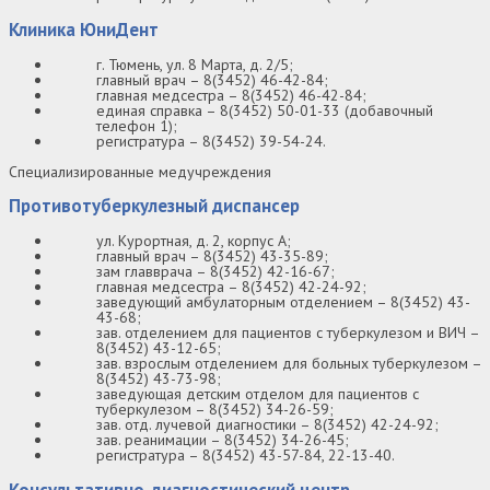
Клиника ЮниДент
г. Тюмень, ул. 8 Марта, д. 2/5;
главный врач – 8(3452) 46-42-84;
главная медсестра – 8(3452) 46-42-84;
единая справка – 8(3452) 50-01-33 (добавочный
телефон 1);
регистратура – 8(3452) 39-54-24.
Специализированные медучреждения
Противотуберкулезный диспансер
ул. Курортная, д. 2, корпус А;
главный врач – 8(3452) 43-35-89;
зам главврача – 8(3452) 42-16-67;
главная медсестра – 8(3452) 42-24-92;
заведующий амбулаторным отделением – 8(3452) 43-
43-68;
зав. отделением для пациентов с туберкулезом и ВИЧ –
8(3452) 43-12-65;
зав. взрослым отделением для больных туберкулезом –
8(3452) 43-73-98;
заведующая детским отделом для пациентов с
туберкулезом – 8(3452) 34-26-59;
зав. отд. лучевой диагностики – 8(3452) 42-24-92;
зав. реанимации – 8(3452) 34-26-45;
регистратура – 8(3452) 43-57-84, 22-13-40.
Консультативно-диагностический центр