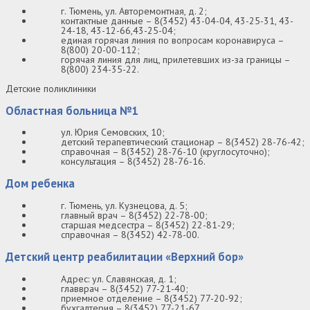
г. Тюмень, ул. Авторемонтная, д. 2;
контактные данные – 8(3452) 43-04-04, 43-25-31, 43-
24-18, 43-12-66,43-25-04;
единая горячая линия по вопросам коронавируса –
8(800) 20-00-112;
горячая линия для лиц, прилетевших из-за границы –
8(800) 234-35-22.
Детские поликлиники
Областная больница №1
ул. Юрия Семовских, 10;
детский терапевтический стационар – 8(3452) 28-76-42;
справочная – 8(3452) 28-76-10 (круглосуточно);
консультация – 8(3452) 28-76-16.
Дом ребенка
г. Тюмень, ул. Кузнецова, д. 5;
главный врач – 8(3452) 22-78-00;
старшая медсестра – 8(3452) 22-81-29;
справочная – 8(3452) 42-78-00.
Детский центр реабилитации «Верхний бор»
Адрес: ул. Славянская, д. 1;
главврач – 8(3452) 77-21-40;
приемное отделение – 8(3452) 77-20-92;
бухгалтерия – 8(3452) 77-21-67.