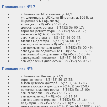
Поликлиника №17
г. Тюмень, ул. Монтажников, д. 41/1;
ул. Широтная, д. 102/1, ул. Широтная, д. 106 Б, ул.
Широтная 94/1 (филиалы);
колл-центр – 8(3452) 56-00-17;
детская регистратура – 8(3452) 56-00-17;
взрослая регистратура – 8(3452) 56-20-17;
главврач – 8(3452) 56-00-26;
зам. главного врача – 8(3452) 56-00-43;
главная медсестра – 8(3452) 56-00-47;
зав. отдела терапии – 8(3452) 56-09-19;
зав. поликлиники для детей – 8(3452) 56-00-49;
заведующий педиатрии №1 – 8(3452) 56-09-89;
зав. женской консультации – 8((3452) 56-00-49;
заведующий неотложки – 8(3452) 56-09-19;
зав. отделения диагностики – 8(3452) 56-09-21.
Поликлиника №3
г. Тюмень, ул. Ленина, д. 23/1;
горячая линия – 8(3452) 56-13-35;
вызов детского доктора – 8(3452) 56-13-03
вызов взрослого доктора – 8(3452) 56-12-83
приемная главного врача – 8(3452) 56-13-00;
зам. главврача – 8(3452) 56-12-78;
зав. поликлиникой – 8(3452) 56-13-14;
зав. отделения терапии – 8(3452) 56-13-16;
педиатрия – 8(3452) 56-12-71, 8(912) 990-52-93;
женская консультация – 8(3452) 56-14-17, 8(912) 990-