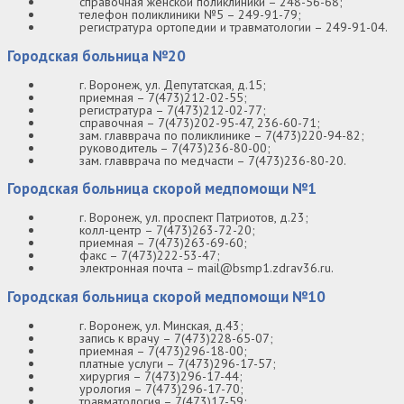
справочная женской поликлиники – 248-56-68;
телефон поликлиники №5 – 249-91-79;
регистратура ортопедии и травматологии – 249-91-04.
Городская больница №20
г. Воронеж, ул. Депутатская, д.15;
приемная – 7(473)212-02-55;
регистратура – 7(473)212-02-77;
справочная – 7(473)202-95-47, 236-60-71;
зам. главврача по поликлинике – 7(473)220-94-82;
руководитель – 7(473)236-80-00;
зам. главврача по медчасти – 7(473)236-80-20.
Городская больница скорой медпомощи №1
г. Воронеж, ул. проспект Патриотов, д.23;
колл-центр – 7(473)263-72-20;
приемная – 7(473)263-69-60;
факс – 7(473)222-53-47;
электронная почта – mail@bsmp1.zdrav36.ru.
Городская больница скорой медпомощи №10
г. Воронеж, ул. Минская, д.43;
запись к врачу – 7(473)228-65-07;
приемная – 7(473)296-18-00;
платные услуги – 7(473)296-17-57;
хирургия – 7(473)296-17-44;
урология – 7(473)296-17-70;
травматология – 7(473)17-59;