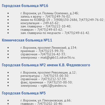
Городская больница №16
г. Воронеж, ул. Полины Осипенко, д.24Б;
запись к врачу – 7(473)249-76-02;
линия по КОВИД-19 – 7(908)130-2686, 7(473)249-76-02;
консультация – 249-63-62;
зам. главврача – 7(473)222-10-40;
главврач – 7(473)249-63-62;
зам. главврача по медчасти – 7(473)249-61-42.
Клиническая больница №11
г. Воронеж, проспект Ленинский, д.134;
приемная – 7(473)223-99-70;
справочная –7(473)226-42-33;
электронка – mail@gkb11.zdrav36.ru.
Городская больница №2 имени К.В. Федяевского
г. Воронеж, проспект Революции, д.12;
регистратура – 7(473)253-00-30;
справочная – 7(473)212-57-39;
факс, приемная – 7(473)253-00-30;
электронка – vgkb2@yandex.ru.
Городская больница №3
г. Воронеж, ул. Плехановская, д.66;
главврач – 7(473)202-10-46;