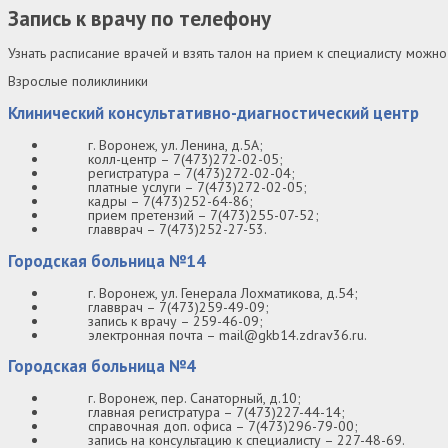
Запись к врачу по телефону
Узнать расписание врачей и взять талон на прием к специалисту можн
Взрослые поликлиники
Клинический консультативно-диагностический центр
г. Воронеж, ул. Ленина, д.5А;
колл-центр – 7(473)272-02-05;
регистратура – 7(473)272-02-04;
платные услуги – 7(473)272-02-05;
кадры – 7(473)252-64-86;
прием претензий – 7(473)255-07-52;
главврач – 7(473)252-27-53.
Городская больница №14
г. Воронеж, ул. Генерала Лохматикова, д.54;
главврач – 7(473)259-49-09;
запись к врачу – 259-46-09;
электронная почта – mail@gkb14.zdrav36.ru.
Городская больница №4
г. Воронеж, пер. Санаторный, д.10;
главная регистратура – 7(473)227-44-14;
справочная доп. офиса – 7(473)296-79-00;
запись на консультацию к специалисту – 227-48-69.