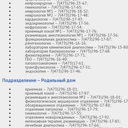
нейрохирургия – 7(473)296-23-67;
гинекология – 7(473)296-17-65;
неврология №1 – 7(473)296-18-52;
неврология №2 – 7(473)296-17-48;
кардиология – 7(473)296-17-43;
эндокринология – 7(473)296-17-56;
нефрология – 7(473)296-17-54;
приемный покой №1 – 7(473)296-17-76;
реанимация, анестезиология №1 – 7(473)296-17-56;
функциональная диагностика – 7(473)296-17-87;
рентгенология – 7(473)296-16-16;
лаборатория клинической диагностики – 7(473)296-15-80
лаборатория бактериологии – 7(473)296-17-68
физиотерапия – 7(473)296-17-71;
ГБО – 7(473)296-16-40;
патологоанатомия – 7(473)17-61;
трансфузиология – 7(473)296-17-51;
эндоскопия – 7(473)296-17-46.
Подразделение – Родильный дом
приемная – 7(473)296-18-01;
приемный покой – 7(473)296-17-87;
реанимация и анестезиология №2 – 7(473)296-18-01;
физиологическое акушерское отделение – 7(473)296-17
обсервационное отделение – 7(473)296-17-80;
отделение патологии – 7(473)296-17-79;
гинекология – 7(473)296-17-55;
отделение новорожденных – 7(473)296-17-92;
интенсивная терапия, реанимация – 7(473)296-17-83;
лечебная диагностика – 7(473)296-17-66;