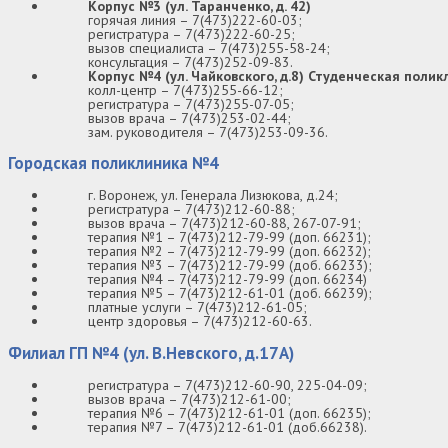
Корпус №3 (ул. Таранченко, д. 42)
горячая линия – 7(473)222-60-03;
регистратура – 7(473)222-60-25;
вызов специалиста – 7(473)255-58-24;
консультация – 7(473)252-09-83.
Корпус №4 (ул. Чайковского, д.8) Студенческая полик
колл-центр – 7(473)255-66-12;
регистратура – 7(473)255-07-05;
вызов врача – 7(473)253-02-44;
зам. руководителя – 7(473)253-09-36.
Городская поликлиника №4
г. Воронеж, ул. Генерала Лизюкова, д.24;
регистратура – 7(473)212-60-88;
вызов врача – 7(473)212-60-88, 267-07-91;
терапия №1 – 7(473)212-79-99 (доп. 66231);
терапия №2 – 7(473)212-79-99 (доп. 66232);
терапия №3 – 7(473)212-79-99 (доб. 66233);
терапия №4 – 7(473)212-79-99 (доп. 66234)
терапия №5 – 7(473)212-61-01 (доб. 66239);
платные услуги – 7(473)212-61-05;
центр здоровья – 7(473)212-60-63.
Филиал ГП №4 (ул. В.Невского, д.17А)
регистратура – 7(473)212-60-90, 225-04-09;
вызов врача – 7(473)212-61-00;
терапия №6 – 7(473)212-61-01 (доп. 66235);
терапия №7 – 7(473)212-61-01 (доб.66238).