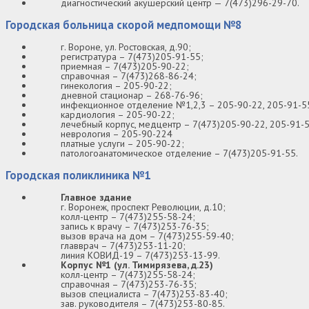
диагностический акушерский центр — 7(473)296-29-70.
Городская больница скорой медпомощи №8
г. Вороне, ул. Ростовская, д.90;
регистратура – 7(473)205-91-55;
приемная – 7(473)205-90-22;
справочная – 7(473)268-86-24;
гинекология – 205-90-22;
дневной стационар – 268-76-96;
инфекционное отделение №1,2,3 – 205-90-22, 205-91-55
кардиология – 205-90-22;
лечебный корпус, медцентр – 7(473)205-90-22, 205-91-5
неврология – 205-90-224
платные услуги – 205-90-22;
патологоанатомическое отделение – 7(473)205-91-55.
Городская поликлиника №1
Главное здание
г. Воронеж, проспект Революции, д.10;
колл-центр – 7(473)255-58-24;
запись к врачу – 7(473)253-76-35;
вызов врача на дом – 7(473)255-59-40;
главврач – 7(473)253-11-20;
линия КОВИД-19 – 7(473)253-13-99.
Корпус №1 (ул. Тимирязева, д.23)
колл-центр – 7(473)255-58-24;
справочная – 7(473)253-76-35;
вызов специалиста – 7(473)253-83-40;
зав. руководителя – 7(473)253-80-85.