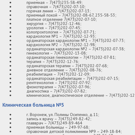
приемная – 7(473)235-58-49;
справочная – 7(473)202-07-10;
горячая линия – 7(473)202-07-13;
приемный покой – 7(473)202-08-67, 235-58-53;
платное отделение 7(473)202-07-10;
хирургия – 7(473)202-12-46;
урология – 7(473)202-07-45;
колопроктология – 7(473)202-07-71;
кардиология №1 – 7(473)202-12-93;
ординаторская кардиологии №1 – 7(473)202-07-73;
кардиология №2 – 7(473)202-12-98;
ординаторская кардиологии №2 – 7(473)202-07-38;
гинекология – 7(473)202-13-08;
ординаторская гинекологии – 7(473)202-07-81;
терапия – 7(473)202-12-76;
ординаторская терапии – 7(473)202-07-68;
дневное отделение – 7(473)202-08-76;
реабилитация – 7(473)202-12-09;
ординаторская реабилитации – 7(473)202-07-15;
рентгенология – 7(473)202-07-92;
физиотерапия – 7(473)202-07-96;
диагностика – 7(473)202-07-82;
клиническое, диагностическое отделение – 7(473)202-12
Клиническая больница №5
г. Воронеж, ул. Полины Осипенко, д.11;
запись к врачу – 7(473)249-82-42;
главврач – 7(473)249-89-464
приемная больницы – 249-97-68;
справочная детской поликлиники №9 – 249-18-84;