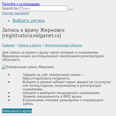
Перейти к содержанию
Search for:
Портал пациента
Выбрать регион
Запись к врачу Жирновск
(registratura.volganet.ru)
Главная
»
Запись к врачу
»
Волгоградская область
Для записи на прием к врачу через интернет в поликлиники
Жирновска можно воспользоваться электронной регистратурой
«Волганет».
Зайдите на сайт электронной записи —
https://registratura.volganet.ru
.
Войдите в личный кабинет через аккаунт на госуслугах
или логину/паролю, полученному в регистратуре
поликлиники.
Найдите и выберите медицинское учреждение.
Укажите специальность и ФИО врача.
В расписании отметьте день/время и подтвердите
запись.
Записаться к врачу